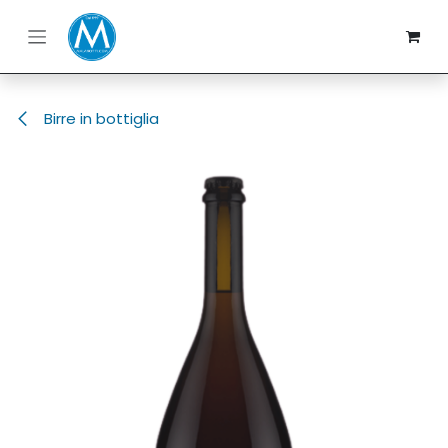
Passa al contenuto
Birre in bottiglia