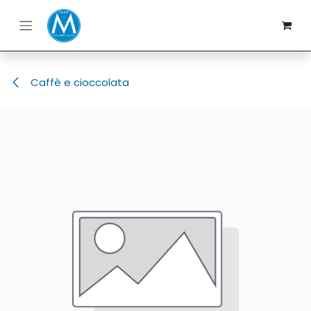
Passa al contenuto
Caffè e cioccolata