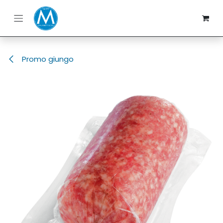
Passa al contenuto
Promo giungo