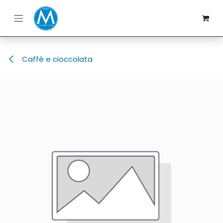
Passa al contenuto
Caffè e cioccolata