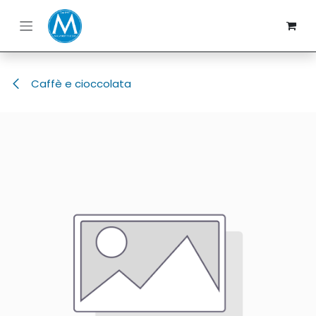
Passa al contenuto
Caffè e cioccolata