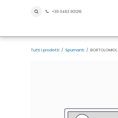
Passa al contenuto
+39 0463 901216
MALANOTTI
INGROSSO VAL DI SOLE
Tutti i prodotti
Spumanti
BORTOLOMIOL 